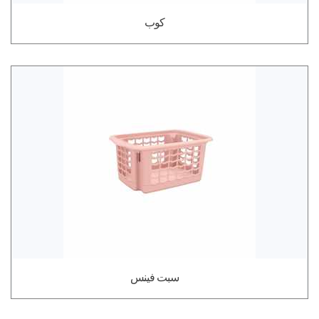
كوب
سبت فينس