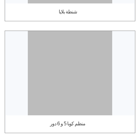
شنطة بلايا
منظم كوبا 5 و 6 دور