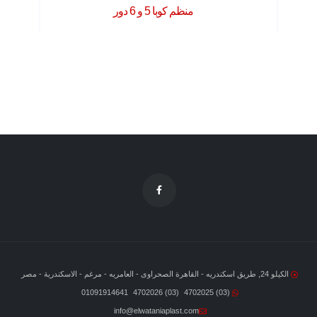
منظم كوبا 5 و 6 دور
الكيلو 24, طريق اسكندريه - القاهرة الصحراوى - العامريه - مرغم - الاسكندرية - مصر
01091914641
(03) 4702026
(03) 4702025
info@elwataniaplast.com