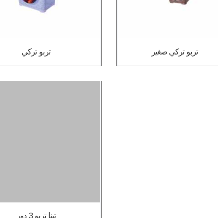
تربو تركي صغير
تربو تركي
تينا تربو 3 دور