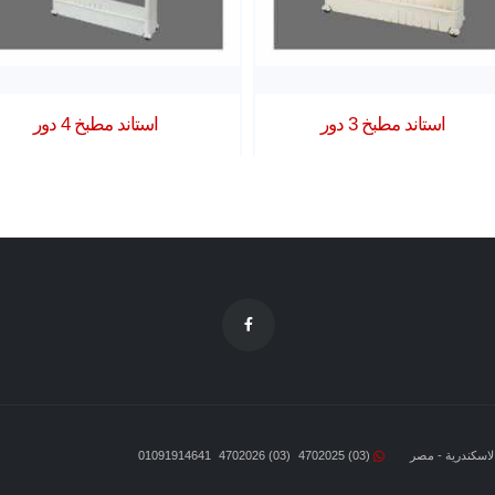
استاند مطبخ 3 دور
استاند مطبخ 4 دور
01091914641
(03) 4702026
(03) 4702025