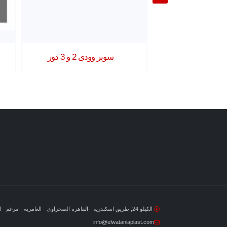
Shot 1
سوبر وودى 2 و 3 دور
الكيلو 24, طريق اسكندريه - القاهرة الصحراوى - العامريه - مرغم - الاسكندرية - مصر
info@elwataniaplast.com