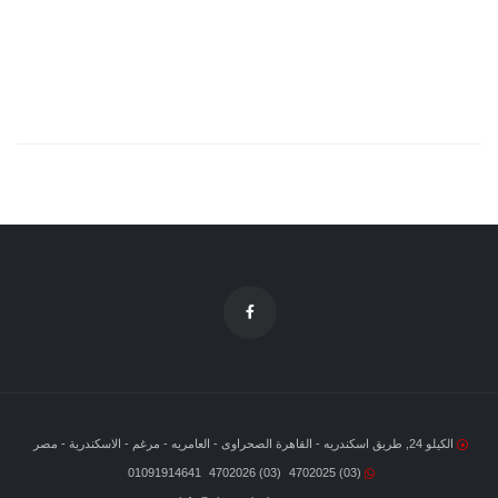
الكيلو 24, طريق اسكندريه - القاهرة الصحراوى - العامريه - مرغم - الاسكندرية - مصر
01091914641
(03) 4702026
(03) 4702025