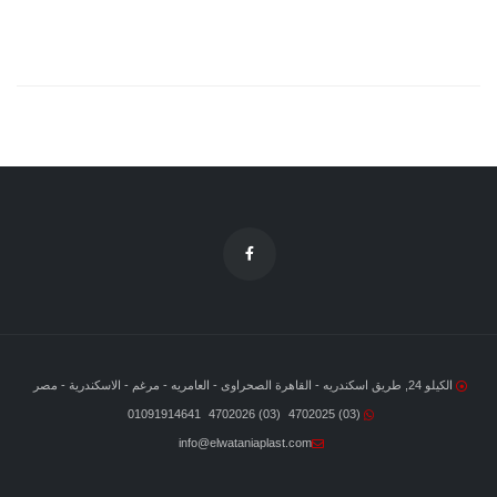
الكيلو 24, طريق اسكندريه - القاهرة الصحراوى - العامريه - مرغم - الاسكندرية - مصر
01091914641
(03) 4702026
(03) 4702025
info@elwataniaplast.com