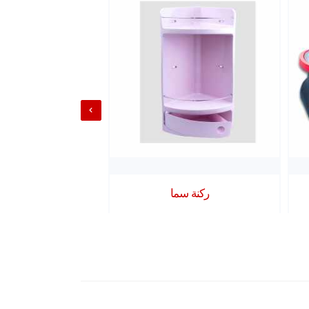
ركنة سما
رف راتان 2 دور