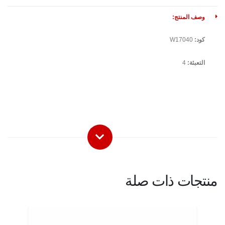
وصف المنتج:
كود:
W17040
التعبئة:
4
منتجات ذات صلة