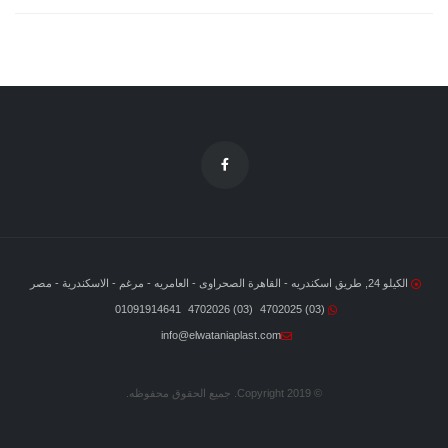
الكيلو 24, طريق اسكندريه - القاهرة الصحراوى - العامريه - مرغم - الاسكندرية - مصر
01091914641
(03) 4702026
(03) 4702025
info@elwataniaplast.com
© Copyright 2019. جميع الحقوق محفوظه.