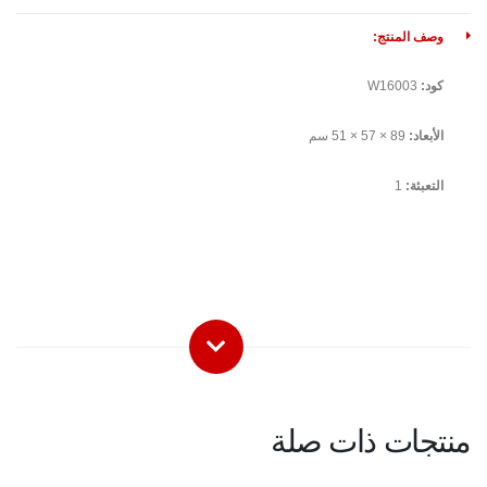
وصف المنتج:
كود:
W16003
الأبعاد:
89 × 57 × 51 سم
التعبئة:
1
منتجات ذات صلة