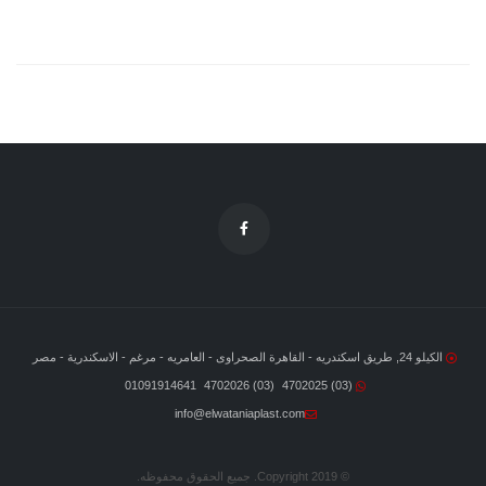
الكيلو 24, طريق اسكندريه - القاهرة الصحراوى - العامريه - مرغم - الاسكندرية - مصر
01091914641
(03) 4702026
(03) 4702025
info@elwataniaplast.com
© Copyright 2019. جميع الحقوق محفوظه.