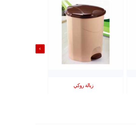
زبالة روكي
زبالة راتان